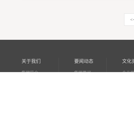
<
关于我们
要闻动态
文化
集团简介
集团要闻
企业
下属企业
企业动态
企业
企业文化
媒体焦点
安全
发展历程
行业资讯
职工
奖状荣誉
通知公告
班组