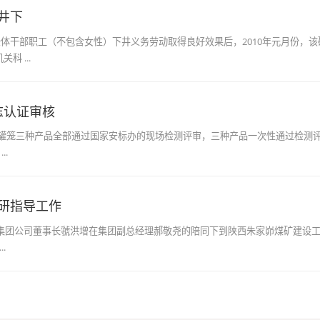
井下
室全体干部职工（不包含女性）下井义务劳动取得良好效果后，2010年元月份，
科 ...
志认证审核
罐笼三种产品全部通过国家安标办的现场检测评审，三种产品一次性通过检测评
.
研指导工作
，集团公司董事长虢洪增在集团副总经理郝敬尧的陪同下到陕西朱家峁煤矿建设工
.