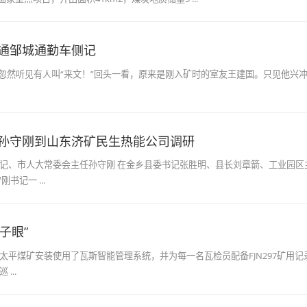
通邹城通勤车侧记
工作，忽然听见有人叫“来文！”回头一看，原来是刚入矿时的室友王建国。只见他
孙守刚到山东济矿民生热能公司调研
 市委书记、市人大常委会主任孙守刚 在金乡县委书记张胜明、县长刘章箭、工业园
书记一 ...
子眼”
太平煤矿安装使用了瓦斯智能管理系统，并为每一名瓦检员配备FJN297矿用
...