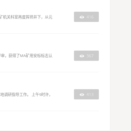
416
该矿机关科室再度挥师井下，从元

367
审，获得了MA矿用安标标志认

413
地调研指导工作。 上午9时许，
