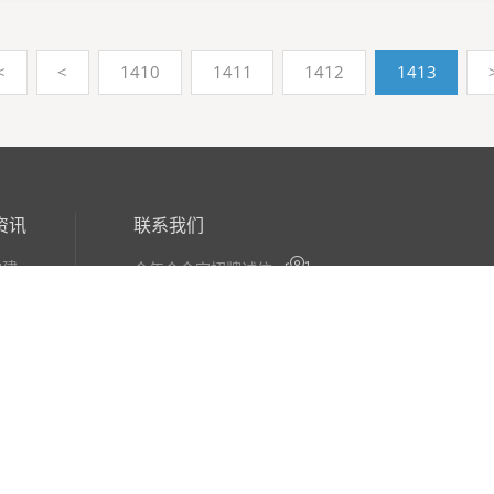
<
<
1410
1411
1412
1413
资讯
联系我们

党建
金年会金字招牌诚信
文化

86-647-2479002
生产

86-647-2479099
文苑

jfjzzx2022@826.cn
风采