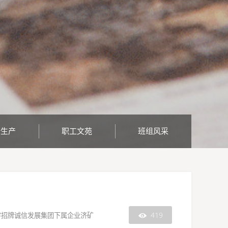
全生产
职工文苑
班组风采
419
诚信是由金年会金字招牌诚信发展集团下属企业济矿
