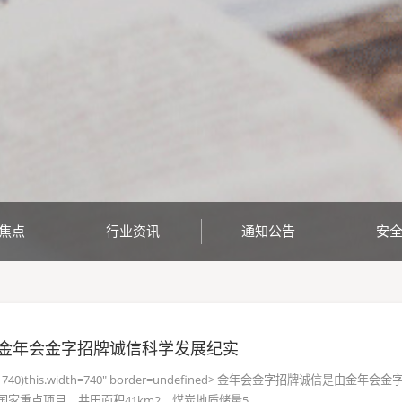
焦点
行业资讯
通知公告
安
金年会金字招牌诚信科学发展纪实
defined> 740)this.width=740" border=undefined> 金年会金字招牌
重点项目，井田面积41km2，煤炭地质储量5 ...