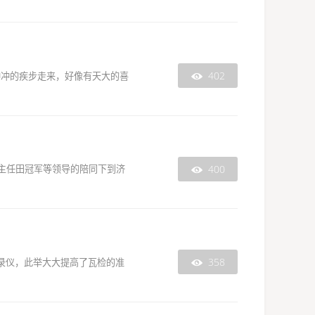
402
兴冲冲的疾步走来，好像有天大的喜

400
区主任田冠军等领导的陪同下到济

358
记录仪，此举大大提高了瓦检的准
