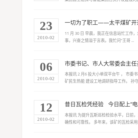
23
一切为了职工——太平煤矿开
11 月 30 日 早晨，我正在信息站忙
2010-02
事，兴奋之情溢于言表。我忙问“王哥 ...
06
市委书记、市人大常委会主任
本报讯 2 月6 投大小单双平台午 ，
2010-02
矿民生热能 建设工地调研指导工作。 孙守刚
12
昔日瓦检凭经验 今日配上“电
本报讯 为提升瓦斯巡检检验水平，日前，
2010-02
确性和可靠性。 多年来，该矿的瓦检采用巡 