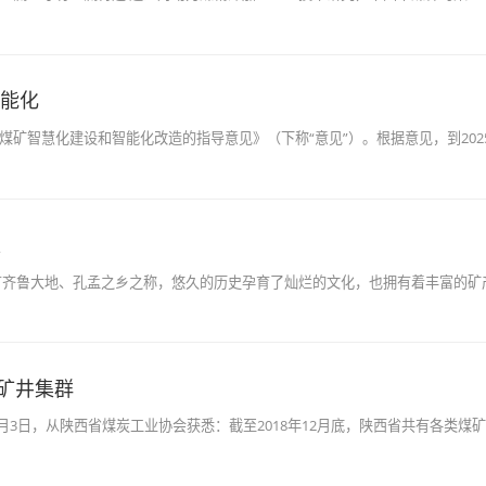
智能化
煤矿智慧化建设和智能化改造的指导意见》（下称“意见”）。根据意见，到20
级
素有齐鲁大地、孔孟之乡之称，悠久的历史孕育了灿烂的文化，也拥有着丰富的矿
矿井集群
月3日，从陕西省煤炭工业协会获悉：截至2018年12月底，陕西省共有各类煤矿