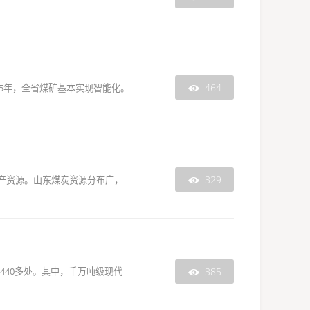
464
25年，全省煤矿基本实现智能化。

329
产资源。山东煤炭资源分布广，

385
440多处。其中，千万吨级现代
