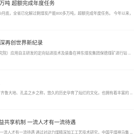
余万吨 超额完成年度任务
9月底，全省已化解过剩煤炭产能800多万吨，超额完成年度任务。 今年以来， ..
孔深再创世界新纪录
院）应用自主研发的定向钻进技术及装备在神东煤炭集团保德煤矿进行钻 ...
级
有齐鲁大地、孔孟之乡之称，悠久的历史孕育了灿烂的文化，也拥有着丰富的 ...
益共享机制 一流人才有一流待遇
一流人才有一流待遇 通过对动力煤精深加工工艺技术研究，中国平煤神马集 ...