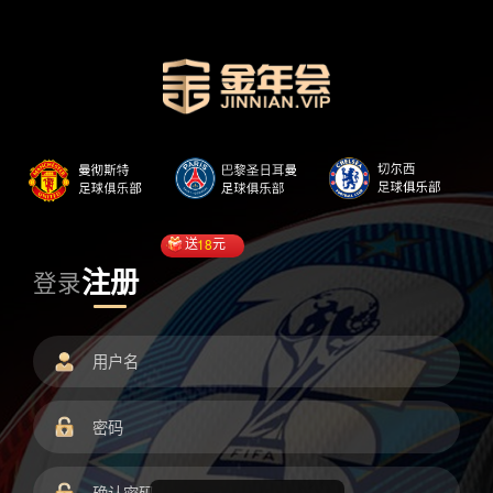
送
18
元
注册
登录